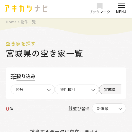
MENU
ブックマーク
Home
物件一覧
空き家を探す
宮城県の空き家一覧
絞り込み
区分
物件種別
宮城県
0
並び替え
件
該当するデータは存在しません。