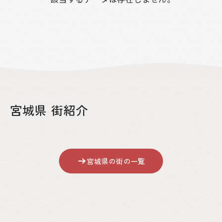
絞り込み
区分
売買
賃貸
賃貸or売買
物件種別
宮城県 街紹介
土地のみ
物件のみ
土地・物件
土地・物件・農地
エリア
宮城県の街の一覧
自治体を選択する
金額
万円～
万円
キーワード