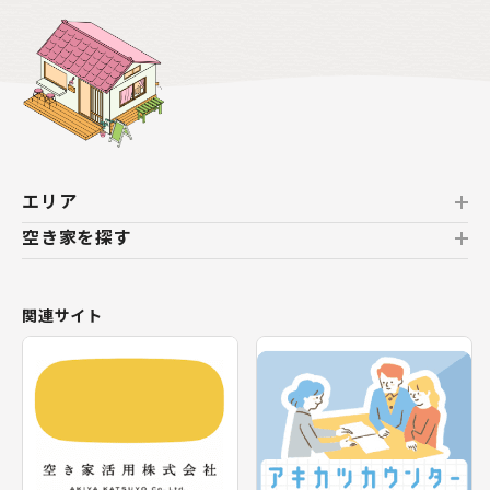
該当
件
絞込み検索
クリア
エリア
空き家を探す
北海道
北海道
おすすめの空き家
関連サイト
東北
新着の空き家
福島県
テーマから探す
関東
エリアから探す
神奈川県
甲信越・北陸