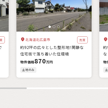
海に近い
森林が豊か
暖かい地域
涼しい地域
交通が便利
家賃補助
住宅購入補助
リフォーム補助
移住補助
起業補助
クリア
絞込み検索
該当
1
件
北海道北広島市
買
売買
で
約92坪の広々とした整形地！閑静な
約
住宅街で落ち着いた住環境
な
870
物件価格
万円
物
土地のみ