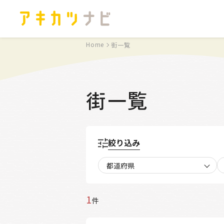
Home
街一覧
街一覧
絞り込み
都道府県
1
件