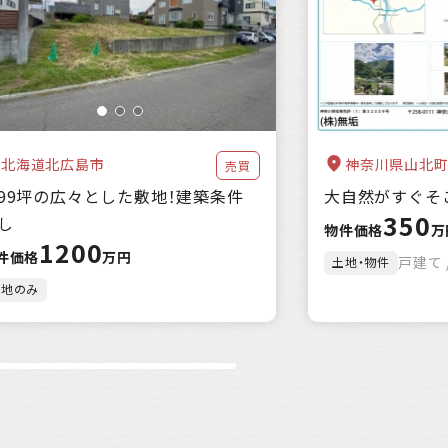
都市近郊
北海道北広島市
神奈川県山北
売買
99坪の広々とした敷地！建築条件
大自然がすぐそ
350
し
物件価格
万
1200
件価格
万円
戸建て /
土地・物件
土地のみ