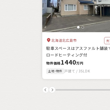
自治体の特徴
支援制度
キーワード
北海道北広島市
売
駐車スペースはアスファルト舗装
ロードヒーティング付
1440
物件価格
万円
戸建て / 3SLDK
土地・物件