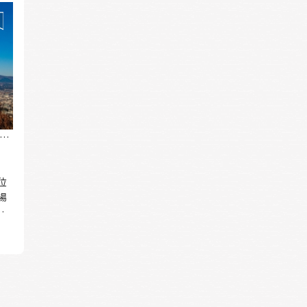
想
位
場
地
浜
米、
四
れ
な
り