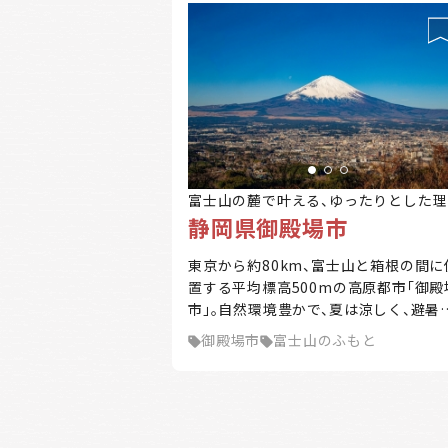
富士山の麓で叶える、ゆったりとした理
静岡県御殿場市
の暮らし。
東京から約80km、富士山と箱根の間に
置する平均標高500mの高原都市「御殿
市」。自然環境豊かで、夏は涼しく、避暑
としての性格を備えています。東京・横
御殿場市
富士山のふもと
などへのアクセスも抜群。おいしい水、
わさび等々、富士山の恵みが豊富です。
季折々の美しい景観、雄大な自然に囲ま
たスポーツ環境、豊富なアクティビティ
ど楽しみも山盛り。富士山の懐でゆった