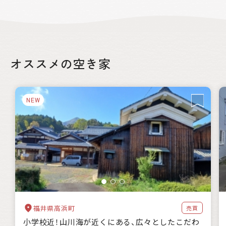
絞り込み
オススメの空き家
都道府県
NEW
自治体の特徴
海に近い
森林が豊か
暖かい地域
涼しい地域
交通が便利
都市近郊
支援制度
家賃補助
住宅購入補助
リフォーム補助
移住補助
起業補助
キーワード
福井県高浜町
売買
小学校近！山川海が近くにある、広々としたこだわ