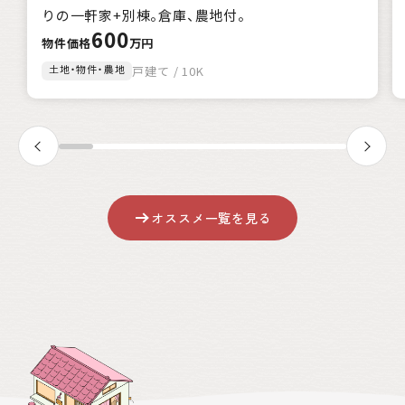
該当
1
件
りの一軒家+別棟。倉庫、農地付。
600
絞込み検索
物件価格
万円
土地・物件・農地
戸建て / 10K
クリア
オススメ一覧を見る