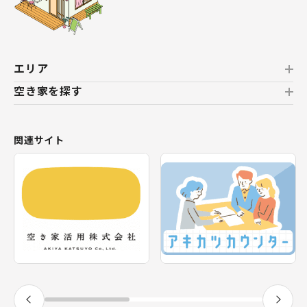
エリア
空き家を探す
北海道
北海道
おすすめの空き家
関連サイト
東北
新着の空き家
福島県
テーマから探す
関東
エリアから探す
神奈川県
甲信越・北陸
長野県
福井県
東海