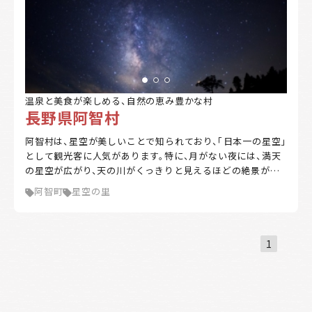
温泉と美食が楽しめる、自然の恵み豊かな村
長野県阿智村
阿智村は、星空が美しいことで知られており、「日本一の星空」
として観光客に人気があります。特に、月がない夜には、満天
の星空が広がり、天の川がくっきりと見えるほどの絶景が楽
しめます。村内には、星空を楽しむための観光スポットやイベ
阿智町
星空の里
ントも多数開催されています。 また、温泉地としても有名で、
日帰り温泉や宿泊施設が充実しており、リラックスした時間
を過ごすことができます。春には桜、夏にはホタル、秋には紅
葉、冬には雪景色と、四季折々の自然美を楽しむことができる
1
のも魅力の一つです。