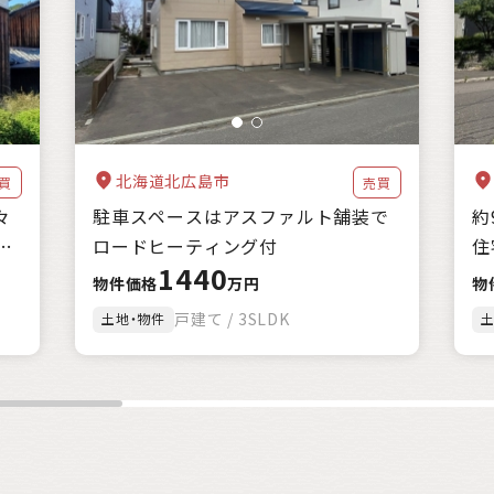
海に近い
森林が豊か
暖かい地域
涼しい地域
交通が便利
家賃補助
住宅購入補助
リフォーム補助
移住補助
起業補助
クリア
絞込み検索
該当
1
件
北海道北広島市
買
売買
々
駐車スペースはアスファルト舗装で
約
ロードヒーティング付
住
1440
物件価格
万円
物
戸建て / 3SLDK
土地・物件