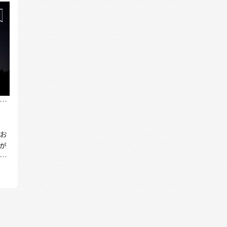
な
お
気が
の星
ほ
を
も
し
実
こ