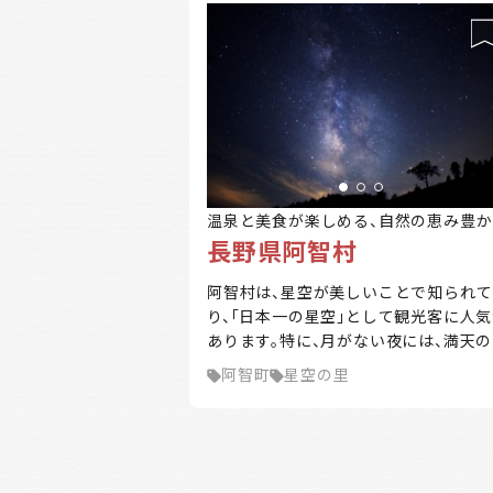
温泉と美食が楽しめる、自然の恵み豊か
長野県阿智村
村
阿智村は、星空が美しいことで知られて
り、「日本一の星空」として観光客に人
あります。特に、月がない夜には、満天
空が広がり、天の川がくっきりと見える
阿智町
星空の里
どの絶景が楽しめます。村内には、星空
楽しむための観光スポットやイベント
多数開催されています。 また、温泉地と
ても有名で、日帰り温泉や宿泊施設が充
しており、リラックスした時間を過ごす