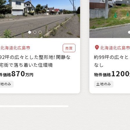
都市近郊
北海道北広島市
北海道北広島
売買
92坪の広々とした整形地！閑静な
約99坪の広々
宅街で落ち着いた住環境
なし
870
1200
件価格
万円
物件価格
土地のみ
土地のみ