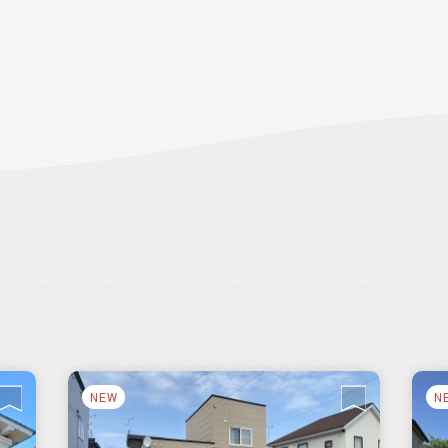
、秋
自
一
NEW
N