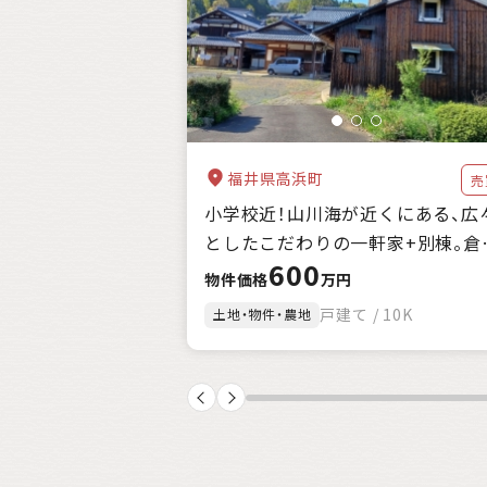
自治体の特徴
支援制度
キーワード
福井県高浜町
売
小学校近！山川海が近くにある、広
としたこだわりの一軒家+別棟。倉
600
庫、農地付。
物件価格
万円
戸建て / 10K
土地・物件・農地