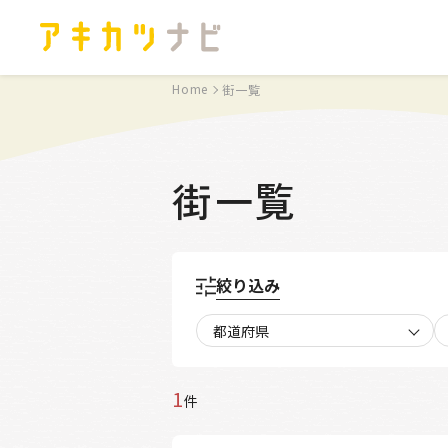
Home
街一覧
街一覧
絞り込み
都道府県
1
件