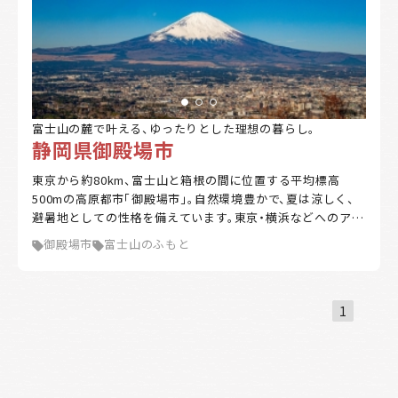
富士山の麓で叶える、ゆったりとした理想の暮らし。
静岡県御殿場市
東京から約80km、富士山と箱根の間に位置する平均標高
500mの高原都市「御殿場市」。自然環境豊かで、夏は涼しく、
避暑地としての性格を備えています。東京・横浜などへのアク
セスも抜群。おいしい水、米、わさび等々、富士山の恵みが豊
御殿場市
富士山のふもと
富です。四季折々の美しい景観、雄大な自然に囲まれたスポー
ツ環境、豊富なアクティビティなど楽しみも山盛り。富士山の
懐でゆったり暮らしてみませんか。
1