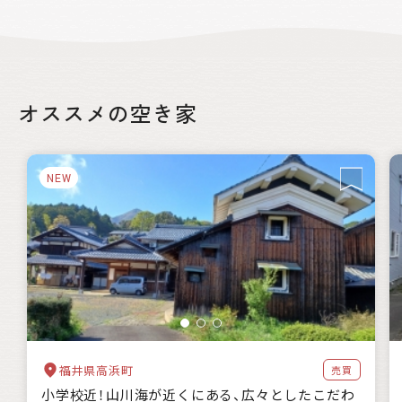
絞り込み
オススメの空き家
都道府県
NEW
自治体の特徴
海に近い
森林が豊か
暖かい地域
涼しい地域
交通が便利
都市近郊
支援制度
家賃補助
住宅購入補助
リフォーム補助
移住補助
起業補助
キーワード
福井県高浜町
売買
小学校近！山川海が近くにある、広々としたこだわ