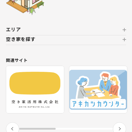
エリア
空き家を探す
北海道
北海道
おすすめの空き家
関連サイト
東北
新着の空き家
福島県
テーマから探す
関東
エリアから探す
神奈川県
甲信越・北陸
長野県
福井県
東海