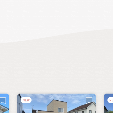
、秋
自
一
NEW
N