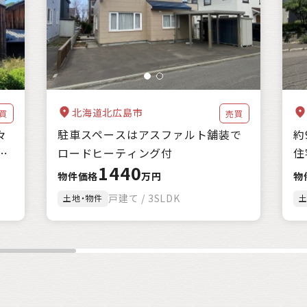
海に近い
森林が豊か
暖かい地域
涼しい地域
交通が便利
家賃補助
住宅購入補助
リフォーム補助
移住補助
起業補助
クリア
絞込み検索
該当
1
件
北海道北広島市
買
売買
々
駐車スペースはアスファルト舗装で
約
ロードヒーティング付
住
1440
物件価格
万円
物
戸建て / 3SLDK
土地・物件