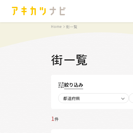
Home
街一覧
街一覧
絞り込み
都道府県
1
件