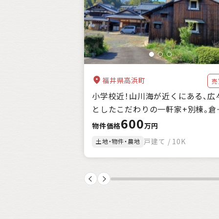
自治体の特徴
支援制度
キーワード
福井県高浜町
売
小学校近！山川海が近くにある、広
としたこだわりの一軒家+別棟。倉
600
庫、農地付。
物件価格
万円
戸建て / 10K
土地・物件・農地