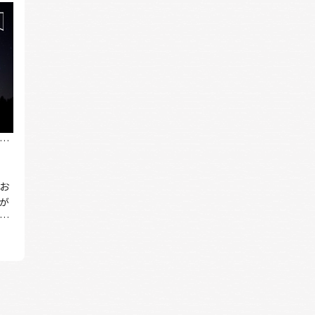
な
お
気が
の星
ほ
を
も
し
実
こ