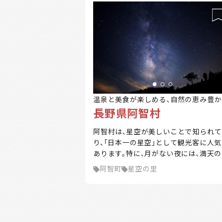
温泉と美食が楽しめる、自然の恵み豊か
長野県阿智村
村
阿智村は、星空が美しいことで知られて
り、「日本一の星空」として観光客に人
あります。特に、月がない夜には、満天
空が広がり、天の川がくっきりと見える
阿智町
星空の里
どの絶景が楽しめます。村内には、星空
楽しむための観光スポットやイベント
多数開催されています。 また、温泉地と
ても有名で、日帰り温泉や宿泊施設が充
しており、リラックスした時間を過ごす