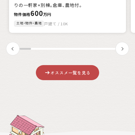
該当
1
件
りの一軒家+別棟。倉庫、農地付。
600
絞込み検索
物件価格
万円
土地・物件・農地
戸建て / 10K
クリア
オススメ一覧を見る