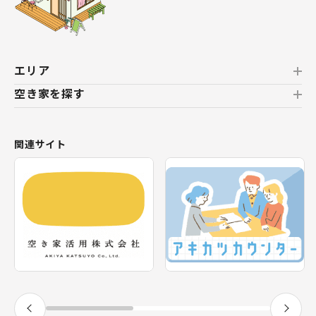
エリア
空き家を探す
北海道
北海道
おすすめの空き家
関連サイト
東北
新着の空き家
福島県
テーマから探す
関東
エリアから探す
神奈川県
甲信越・北陸
長野県
福井県
東海