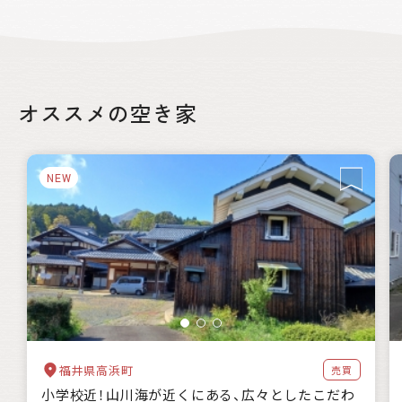
絞り込み
オススメの空き家
都道府県
NEW
自治体の特徴
海に近い
森林が豊か
暖かい地域
涼しい地域
交通が便利
都市近郊
支援制度
家賃補助
住宅購入補助
リフォーム補助
移住補助
起業補助
キーワード
福井県高浜町
売買
小学校近！山川海が近くにある、広々としたこだわ