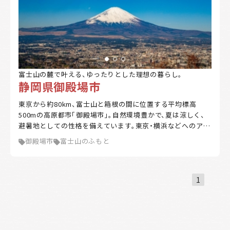
富士山の麓で叶える、ゆったりとした理想の暮らし。
静岡県御殿場市
東京から約80km、富士山と箱根の間に位置する平均標高
500mの高原都市「御殿場市」。自然環境豊かで、夏は涼しく、
避暑地としての性格を備えています。東京・横浜などへのアク
セスも抜群。おいしい水、米、わさび等々、富士山の恵みが豊
御殿場市
富士山のふもと
富です。四季折々の美しい景観、雄大な自然に囲まれたスポー
ツ環境、豊富なアクティビティなど楽しみも山盛り。富士山の
懐でゆったり暮らしてみませんか。
1