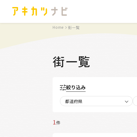
Home
街一覧
街一覧
絞り込み
都道府県
1
件