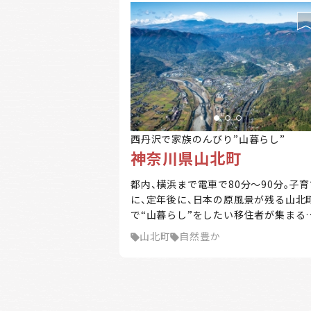
西丹沢で家族のんびり”山暮らし”
神奈川県山北町
都内、横浜まで電車で80分～90分。子育
に、定年後に、日本の原風景が残る山北
で“山暮らし”をしたい移住者が集まる
です。 東京から西へ80km。山北町は神奈
山北町
自然豊か
川県の西部にある、緑深い丹沢の山々に
かれたまち。町の9割は丹沢山塊。 雄大
山々、美しい湖、雄大な富士山の景観、
かな流れ。首都圏から至近にありながら
かな自然が残っています。 平日は都心