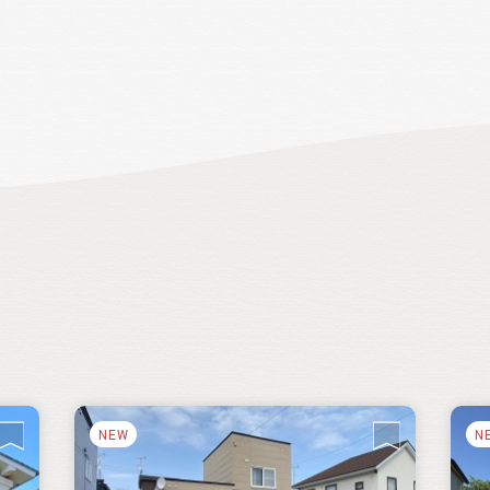
送
住
Q
北
制
や
空
み
ツ
ン
を
NEW
N