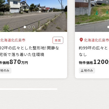
都市近郊
北海道北広島市
北海道北広島
売買
92坪の広々とした整形地！閑静な
約99坪の広々
宅街で落ち着いた住環境
なし
870
1200
件価格
万円
物件価格
土地のみ
土地のみ