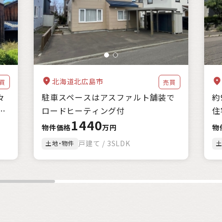
海に近い
森林が豊か
暖かい地域
涼しい地域
交通が便利
家賃補助
住宅購入補助
リフォーム補助
移住補助
起業補助
クリア
絞込み検索
該当
1
件
北海道北広島市
買
売買
々
駐車スペースはアスファルト舗装で
約
ロードヒーティング付
住
1440
物件価格
万円
物
戸建て / 3SLDK
土地・物件