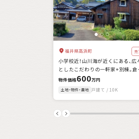
自治体の特徴
支援制度
キーワード
福井県高浜町
売
小学校近！山川海が近くにある、広
としたこだわりの一軒家+別棟。倉
600
庫、農地付。
物件価格
万円
戸建て / 10K
土地・物件・農地