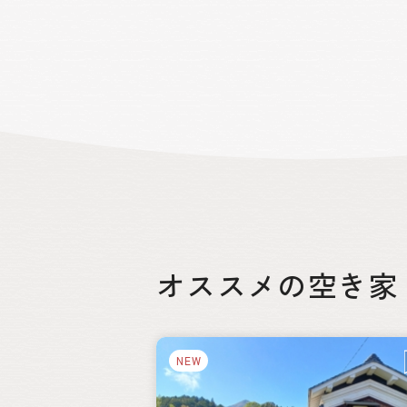
事をし、休日は家族と自然豊かな生活を
るというライフスタイルをかなえた移
者もいます。カフェを開いたり、庭でBB
や、休日はアウトドアを楽しむ人も。 山
町は移住者が定住できるよう支援する
度が整備されています。また、地域住民
先輩移住者と交流し、町内施設を回り、
き家バンクの物件見学や野菜の収穫や
かん狩り等の体験ができる「空き家見学
アー」は抽選になるほど人気です。キャ
プ場もあるので、キャンプがてら山北町
訪れてみることもできます。
オススメの空き家
絞り込み
NEW
都道府県