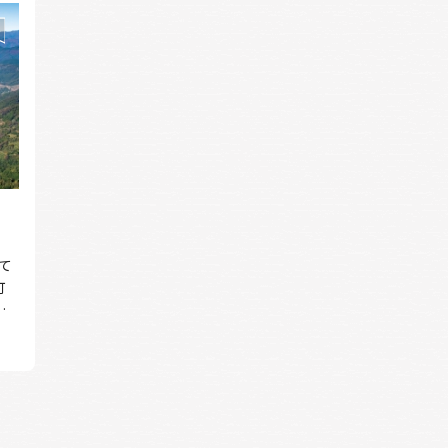
て
町
町
抱
な
清ら
豊
で仕